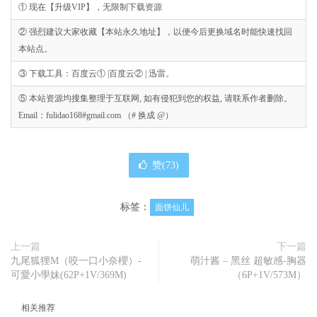
① 现在【升级VIP】，无限制下载资源
② 强烈建议大家收藏【本站永久地址】，以便今后更换域名时能快速找回
本站点。
③ 下载工具：百度云① |百度云② | 迅雷。
⑤ 本站资源均搜集整理于互联网, 如有侵犯到您的权益, 请联系作者删除。
Email：fulidao168#gmail.com （# 换成 @）
赞(
73
)
标签：
面饼仙儿
上一篇
下一篇
九尾狐狸M（咬一口小奈櫻）-
萌汁酱 – 黑丝 超敏感-胸器
可愛小學妹(62P+1V/369M)
（6P+1V/573M）
相关推荐