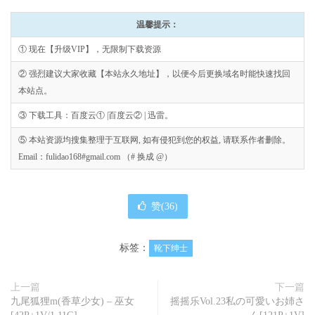
温馨提示：
① 现在【升级VIP】，无限制下载资源
② 强烈建议大家收藏【本站永久地址】，以便今后更换域名时能快速找回
本站点。
③ 下载工具：百度云① |百度云② | 迅雷。
⑤ 本站资源均搜集整理于互联网, 如有侵犯到您的权益, 请联系作者删除。
Email：fulidao168#gmail.com （# 换成 @）
赞(
36
)
标签：
靴下绅士
上一篇
下一篇
九尾狐狸m(香草少女) – 巫女
摇摇乐Vol.23私の可愛いお姉さ