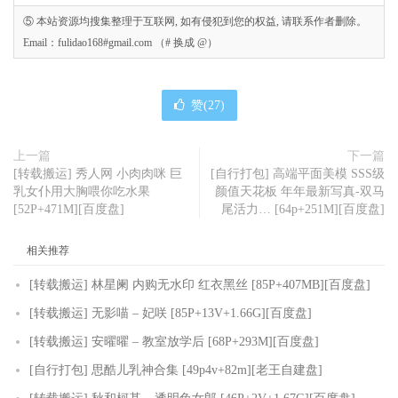
⑤ 本站资源均搜集整理于互联网, 如有侵犯到您的权益, 请联系作者删除。
Email：fulidao168#gmail.com （# 换成 @）
赞(
27
)
上一篇
下一篇
[转载搬运] 秀人网 小肉肉咪 巨
[自行打包] 高端平面美模 SSS级
乳女仆用大胸喂你吃水果
颜值天花板 年年最新写真-双马
[52P+471M][百度盘]
尾活力… [64p+251M][百度盘]
相关推荐
[转载搬运] 林星阑 内购无水印 红衣黑丝 [85P+407MB][百度盘]
[转载搬运] 无影喵 – 妃咲 [85P+13V+1.66G][百度盘]
[转载搬运] 安曜曜 – 教室放学后 [68P+293M][百度盘]
[自行打包] 思酷儿乳神合集 [49p4v+82m][老王自建盘]