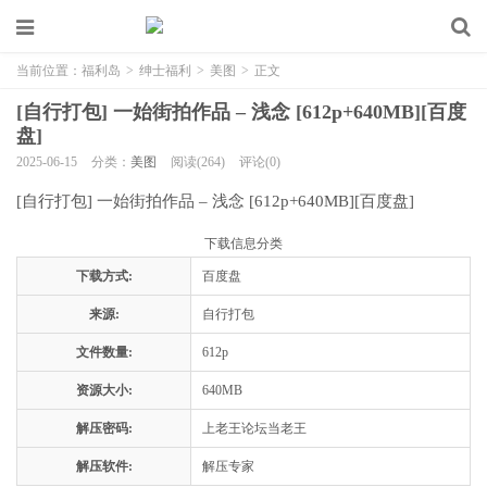
当前位置：
福利岛
>
绅士福利
>
美图
>
正文
[自行打包] 一始街拍作品 – 浅念 [612p+640MB][百度
盘]
2025-06-15
分类：
美图
阅读(264)
评论(0)
[自行打包] 一始街拍作品 – 浅念 [612p+640MB][百度盘]
下载信息分类
下载方式:
百度盘
来源:
自行打包
文件数量:
612p
资源大小:
640MB
解压密码:
上老王论坛当老王
解压软件:
解压专家