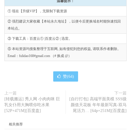
温馨提示：
① 现在【升级VIP】，无限制下载资源
② 强烈建议大家收藏【本站永久地址】，以便今后更换域名时能快速找回
本站点。
③ 下载工具：百度云① |百度云② | 迅雷。
⑤ 本站资源均搜集整理于互联网, 如有侵犯到您的权益, 请联系作者删除。
Email：fulidao168#gmail.com （# 换成 @）
赞(
64
)
上一篇
下一篇
[转载搬运] 秀人网 小肉肉咪 巨
[自行打包] 高端平面美模 SSS级
乳女仆用大胸喂你吃水果
颜值天花板 年年最新写真-双马
[52P+471M][百度盘]
尾活力… [64p+251M][百度盘]
相关推荐