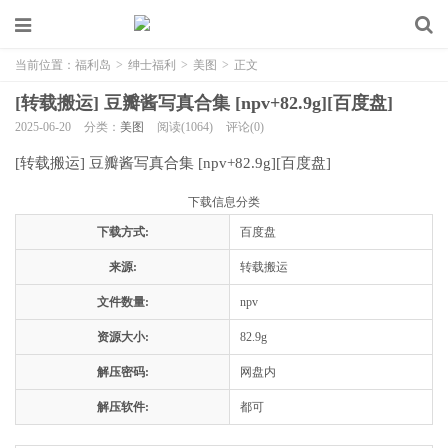
当前位置：
福利岛
>
绅士福利
>
美图
>
正文
[转载搬运] 豆瓣酱写真合集 [npv+82.9g][百度盘]
2025-06-20
分类：
美图
阅读(1064)
评论(0)
[转载搬运] 豆瓣酱写真合集 [npv+82.9g][百度盘]
下载信息分类
下载方式:
百度盘
来源:
转载搬运
文件数量:
npv
资源大小:
82.9g
解压密码:
网盘内
解压软件:
都可