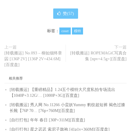
赞(
57
)
标签：
coser
模特
上一篇
下一篇
[转载搬运] No.093 – 柳如烟终章
[转载搬运] ROPEMAGiC写真合
囚 [136P 2V] [136P 2V+434.6M]
集 [npv+4.5g+][百度盘]
[百度盘]
相关推荐
[转载搬运] 【重磅精品】1.24五个模特大尺度私拍专场流出
【1040P+3.12G/… [1000P+3G][百度盘]
[转载搬运] 秀人网 No.11266 小蛮妖Yummy 豹纹超短裤 褐色过膝
长靴【76P 70… [76p+760M][百度盘]
[自行打包] 年年 春日 [30P+311M][百度盘]
[自行打包] 星之迟迟 索尼子旗袍 [41p1v+360M][百度盘]