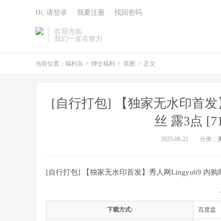
Hi, 请登录
我要注册
找回密码
欢迎光临
我们一直在努力
当前位置：
福利岛
>
绅士福利
>
美图
>
正文
[自行打包] 【独家无水印首发】
丝 露3点 [7
2025-06-21
分类：
[自行打包] 【独家无水印首发】秀人网Lingyu69 内购助力
下载方式:
百度盘