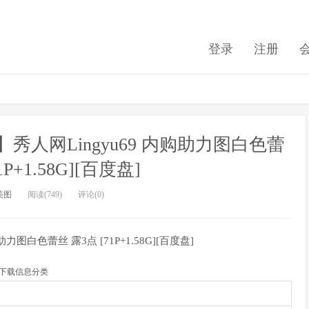
登录
注册
秀人网Lingyu69 内购助力图白色蕾
1P+1.58G][百度盘]
美图
阅读(749)
评论(0)
图白色蕾丝 露3点 [71P+1.58G][百度盘]
下载信息分类