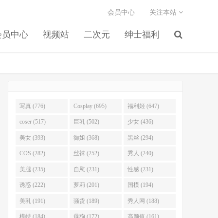
会员中心
关注本站
会员中心
视频站
二次元
绅士福利
写真 (776)
Cosplay (695)
福利姬 (647)
coser (517)
巨乳 (502)
少女 (436)
美女 (393)
御姐 (368)
黑丝 (294)
COS (282)
丝袜 (252)
秀人 (240)
美腿 (235)
自慰 (231)
性感 (231)
诱惑 (222)
萝莉 (201)
国模 (194)
美乳 (191)
骚货 (189)
秀人网 (188)
模特 (184)
母狗 (172)
高颜值 (161)