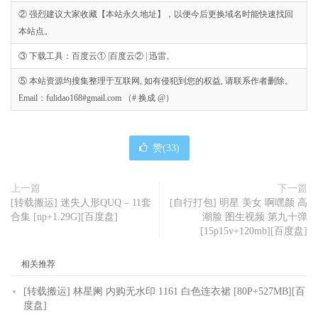
② 强烈建议大家收藏【本站永久地址】，以便今后更换域名时能快速找回
本站点。
③ 下载工具：百度云① |百度云② | 迅雷。
⑤ 本站资源均搜集整理于互联网, 如有侵犯到您的权益, 请联系作者删除。
Email：fulidao168#gmail.com （# 换成 @）
赞(
33
)
上一篇
下一篇
[转载搬运] 迷失人形QUQ – 11套
[自行打包] 明星 美女 啊嘿颜 高
合集 [np+1.29G][百度盘]
潮脸 图生视频 第九十弹
[15p15v+120mb][百度盘]
相关推荐
[转载搬运] 林星阑 内购无水印 1161 白色连衣裙 [80P+527MB][百
度盘]