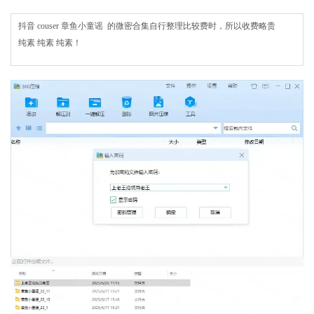
抖音 couser 章鱼小童谣 的微密合集自行整理比较费时，所以收费略贵
纯素 纯素 纯素！