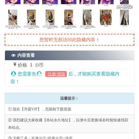
您暂时无权访问此隐藏内容！
内容查看
1
价格
D币
您需要先
后，才能购买查看隐藏内
注册/登陆
容！
温馨提示：
① 现在【升级VIP】，无限制下载资源
② 强烈建议大家收藏【本站永久地址】，以便今后更换域名时能快速找回
本站点。
③ 下载工具：百度云① |百度云② | 迅雷。