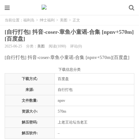
当前位置：
福利岛
>
绅士福利
>
美图
>
正文
[自行打包] 抖音-coser-章鱼小童谣-合集 [npnv+570m]
[百度盘]
2025-06-25
分类：
美图
阅读(1090)
评论(0)
[自行打包] 抖音-coser-章鱼小童谣-合集 [npnv+570m][百度盘]
下载信息分类
下载方式:
百度盘
来源:
自行打包
文件数量:
npnv
资源大小:
570m
解压密码:
上老王论坛当老王
解压软件:
–