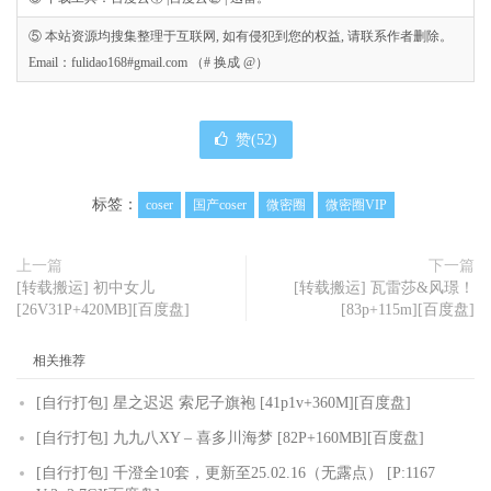
⑤ 本站资源均搜集整理于互联网, 如有侵犯到您的权益, 请联系作者删除。
Email：fulidao168#gmail.com （# 换成 @）
赞(
52
)
标签：
coser
国产coser
微密圈
微密圈VIP
上一篇
下一篇
[转载搬运] 初中女儿
[转载搬运] 瓦雷莎&风璟！
[26V31P+420MB][百度盘]
[83p+115m][百度盘]
相关推荐
[自行打包] 星之迟迟 索尼子旗袍 [41p1v+360M][百度盘]
[自行打包] 九九八XY – 喜多川海梦 [82P+160MB][百度盘]
[自行打包] 千澄全10套，更新至25.02.16（无露点） [P:1167