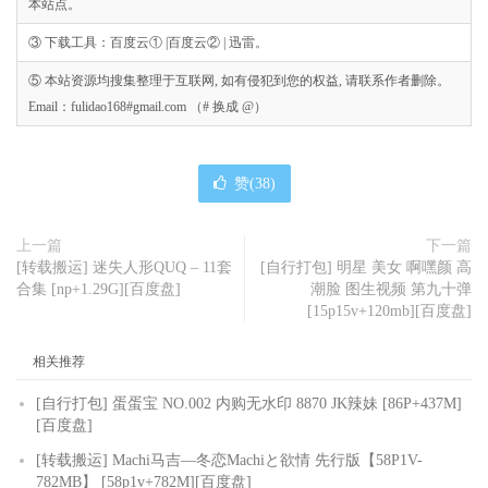
本站点。
③ 下载工具：百度云① |百度云② | 迅雷。
⑤ 本站资源均搜集整理于互联网, 如有侵犯到您的权益, 请联系作者删除。
Email：fulidao168#gmail.com （# 换成 @）
赞(
38
)
上一篇
下一篇
[转载搬运] 迷失人形QUQ – 11套
[自行打包] 明星 美女 啊嘿颜 高
合集 [np+1.29G][百度盘]
潮脸 图生视频 第九十弹
[15p15v+120mb][百度盘]
相关推荐
[自行打包] 蛋蛋宝 NO.002 内购无水印 8870 JK辣妹 [86P+437M]
[百度盘]
[转载搬运] Machi马吉—冬恋Machiと欲情 先行版【58P1V-
782MB】 [58p1v+782M][百度盘]