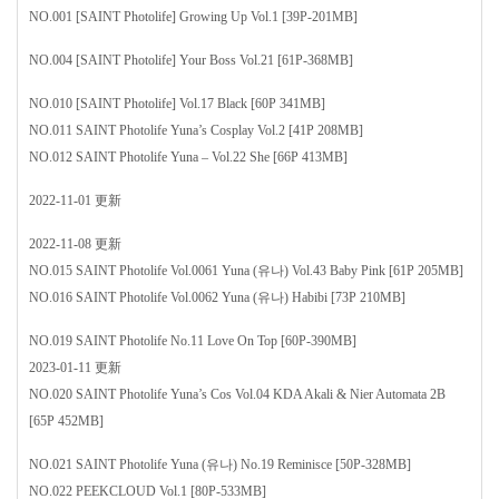
NO.001 [SAINT Photolife] Growing Up Vol.1 [39P-201MB]
NO.004 [SAINT Photolife] Your Boss Vol.21 [61P-368MB]
NO.010 [SAINT Photolife] Vol.17 Black [60P 341MB]
NO.011 SAINT Photolife Yuna’s Cosplay Vol.2 [41P 208MB]
NO.012 SAINT Photolife Yuna – Vol.22 She [66P 413MB]
2022-11-01 更新
2022-11-08 更新
NO.015 SAINT Photolife Vol.0061 Yuna (유나) Vol.43 Baby Pink [61P 205MB]
NO.016 SAINT Photolife Vol.0062 Yuna (유나) Habibi [73P 210MB]
NO.019 SAINT Photolife No.11 Love On Top [60P-390MB]
2023-01-11 更新
NO.020 SAINT Photolife Yuna’s Cos Vol.04 KDA Akali & Nier Automata 2B
[65P 452MB]
NO.021 SAINT Photolife Yuna (유나) No.19 Reminisce [50P-328MB]
NO.022 PEEKCLOUD Vol.1 [80P-533MB]