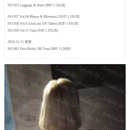
NO.055 Leggings & Neko [86P-1.32GB]
NO.057 Vol.04 Blouse & Bloomers [101P-2.18GB]
NO.058 Vol.8 AzurLane IJN Taihou [85P-1.91GB]
NO.059 Vol.11 Yano [93P-1.95GB]
2024-12-11 更新
NO.061 Pure Media 290 Yuna [80P-112MB]