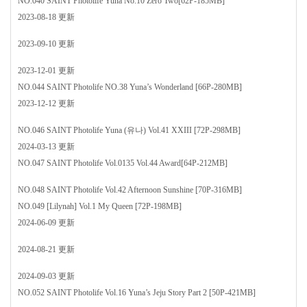
NO.040 SAINT Photolife Yuna No.10 Zero Two[62P-185MB]
2023-08-18 更新
2023-09-10 更新
2023-12-01 更新
NO.044 SAINT Photolife NO.38 Yuna’s Wonderland [66P-280MB]
2023-12-12 更新
NO.046 SAINT Photolife Yuna (유나) Vol.41 XXIII [72P-298MB]
2024-03-13 更新
NO.047 SAINT Photolife Vol.0135 Vol.44 Award[64P-212MB]
NO.048 SAINT Photolife Vol.42 Afternoon Sunshine [70P-316MB]
NO.049 [Lilynah] Vol.1 My Queen [72P-198MB]
2024-06-09 更新
2024-08-21 更新
2024-09-03 更新
NO.052 SAINT Photolife Vol.16 Yuna’s Jeju Story Part 2 [50P-421MB]