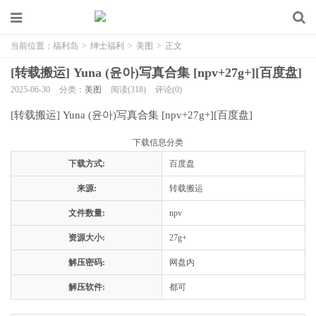
当前位置：
福利岛
>
绅士福利
>
美图
>
正文
[转载搬运] Yuna (윤아)写真合集 [npv+27g+][百度盘]
2025-06-30
分类：
美图
阅读(318)
评论(0)
[转载搬运] Yuna (윤아)写真合集 [npv+27g+][百度盘]
下载信息分类
下载方式:
百度盘
来源:
转载搬运
文件数量:
npv
资源大小:
27g+
解压密码:
网盘内
解压软件:
都可