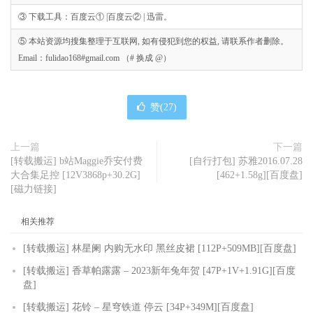
③ 下载工具：百度云① |百度云② | 迅雷。
⑤ 本站资源均搜集整理于互联网, 如有侵犯到您的权益, 请联系作者删除。
Email：fulidao168#gmail.com （# 换成 @）
赞(
27
)
上一篇
下一篇
[转载搬运] b站Maggie乔安付费
[自行打包] 苏雅2016.07.28
大合集足控 [12V3868p+30.2G]
[462+1.58g][百度盘]
[磁力链接]
相关推荐
[转载搬运] 林星阑 内购无水印 黑丝皮裙 [112P+509MB][百度盘]
[转载搬运] 香草帕露露 – 2023新年兔年贺 [47P+1V+1.91G][百度
盘]
[转载搬运] 花铃 – 星穹铁道 停云 [34P+349M][百度盘]